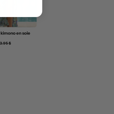
kimono en soie
3.95 $