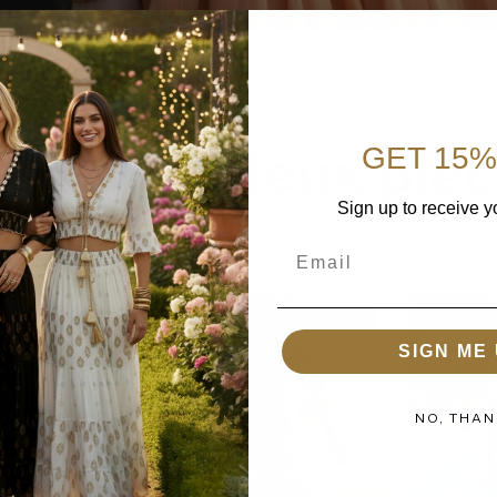
nsemble deux pièc
GET 15%
Sign up to receive y
Email
ilk
Ensemble
 JUSQU'À
ÉCONOMISEZ JUSQU'À
ÉCONOM
Black
Jardin
49%
49%
SIGN ME 
Garden
de
Set
Soie
NO, THAN