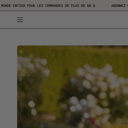
Aller
UITE DANS LE MONDE ENTIER POUR LES COMMANDES DE PLUS
DE 60 $
au
contenu
Ouvrir
le
menu
de
navigation