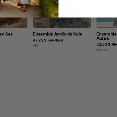
den Set
Ensemble Jardin de Soie
Ensemble 
Aurea
47.25 $
94.40 $
52.50 $
10